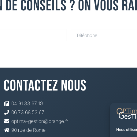
n De Conseils ? On Vous Ra
Contactez Nous
04 91 33 67 19
06 73 68 53 67
optima-gestion@orange.fr
90 rue de Rome
Nous utiliso