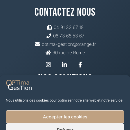
Contactez Nous
04 91 33 67 19
06 73 68 53 67
optima-gestion@orange.fr
90 rue de Rome
Nos Solutions
Prévoyance Santé
Mutuelle
Nous utilisons des cookies pour optimiser notre site web et notre service.
Épargne Retraite
Placement financier
Accepter les cookies
Investir dans les SCPI
Prêts et Défiscalisation Immo
Refuser