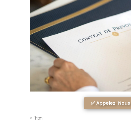
✅ Appelez-Nous A
« `html