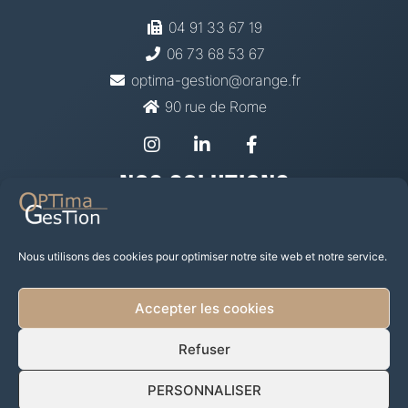
04 91 33 67 19
06 73 68 53 67
optima-gestion@orange.fr
90 rue de Rome
Nos Solutions
Prévoyance Santé
Mutuelle
Nous utilisons des cookies pour optimiser notre site web et notre service.
Épargne Retraite
Placement financier
Accepter les cookies
Investir dans les SCPI
Prêts et Défiscalisation Immo
Refuser
PERSONNALISER
Mentions légales
Politique de Confidentialité