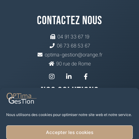
Contactez Nous
04 91 33 67 19
06 73 68 53 67
optima-gestion@orange.fr
90 rue de Rome
Nos Solutions
Prévoyance Santé
Mutuelle
Nous utilisons des cookies pour optimiser notre site web et notre service.
Épargne Retraite
Placement financier
Accepter les cookies
Investir dans les SCPI