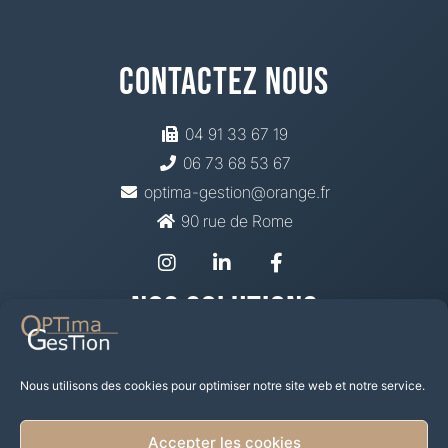
Contactez Nous
04 91 33 67 19
06 73 68 53 67
optima-gestion@orange.fr
90 rue de Rome
Nos Solutions
Prévoyance Santé
Mutuelle
Nous utilisons des cookies pour optimiser notre site web et notre service.
Épargne Retraite
Placement financier
Accepter les cookies