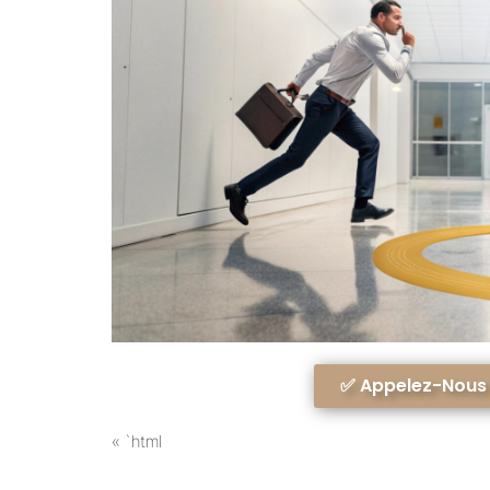
✅ Appelez-Nous A
« `html