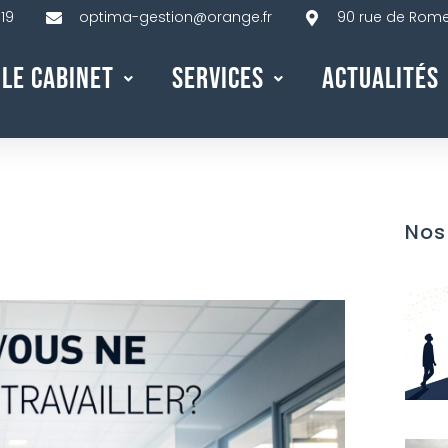
 19
optima-gestion@orange.fr
90 rue de Rome,
Le Cabinet
Services
Actualités
Nos