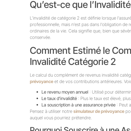
Qu’est-ce que l’Invalidit
L’invalidité de catégorie 2 est définie lorsque l’assu
professionnelle, mais n’est pas dans l’obligation de
ordinaires de la vie. Cela signifie que, bien que sév
conservée.
Comment Estimé le Com
Invalidité Catégorie 2
Le calcul du complément de revenus invalidité caté
prévoyance
et de vos contributions antérieures. Voi
Le revenu moyen annuel
: Utilisé pour détermi
Le taux d’invalidité
: Plus le taux est élevé, pl
La souscription à une assurance privée
: Peut 
Pensez à utiliser notre
simulateur de prévoyance
pou
auquel vous pourriez prétendre.
Pourquoi Souscrire à une A