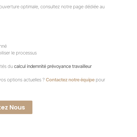
 couverture optimale, consultez notre page dédiée au
onné
iliser le processus
xités du
calcul indemnité prévoyance travailleur
vos options actuelles ?
Contactez notre équipe
pour
ez Nous