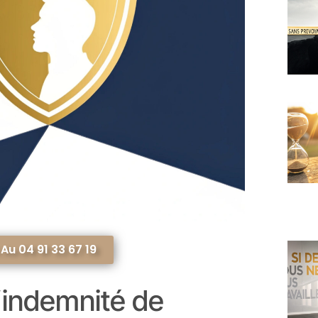
u 04 91 33 67 19
’indemnité de