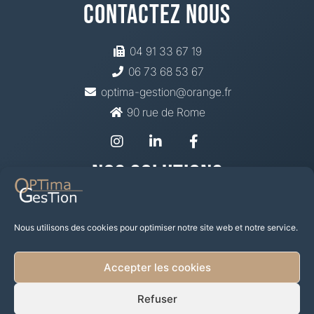
Contactez Nous
04 91 33 67 19
06 73 68 53 67
optima-gestion@orange.fr
90 rue de Rome
Nos Solutions
Prévoyance Santé
Mutuelle
Nous utilisons des cookies pour optimiser notre site web et notre service.
Épargne Retraite
Placement financier
Accepter les cookies
Investir dans les SCPI
Prêts et Défiscalisation Immo
Refuser