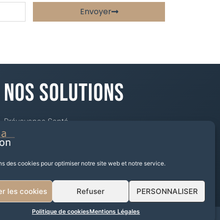
Envoyer
Nos Solutions
Prévoyance Santé
Mutuelle
Épargne Retraite
Placement financier
ns des cookies pour optimiser notre site web et notre service.
Investir dans les SCPI
Prêts et Défiscalisation Immo
r les cookies
Refuser
PERSONNALISER
Politique de cookies
Mentions Légales
ies