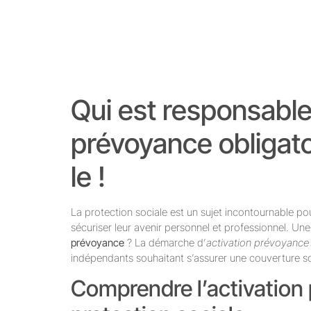
Qui est responsable
prévoyance obligat
le !
La protection sociale est un sujet incontournable po
sécuriser leur avenir personnel et professionnel. Un
prévoyance
? La démarche d’
activation prévoyance
indépendants souhaitant s’assurer une couverture s
Comprendre l’activatio