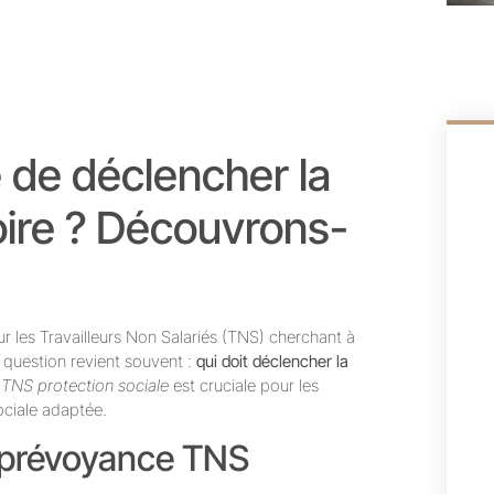
 de déclencher la
oire ? Découvrons-
ur les Travailleurs Non Salariés (TNS) cherchant à
e question revient souvent :
qui doit déclencher la
 TNS protection sociale
est cruciale pour les
ociale adaptée.
n prévoyance TNS